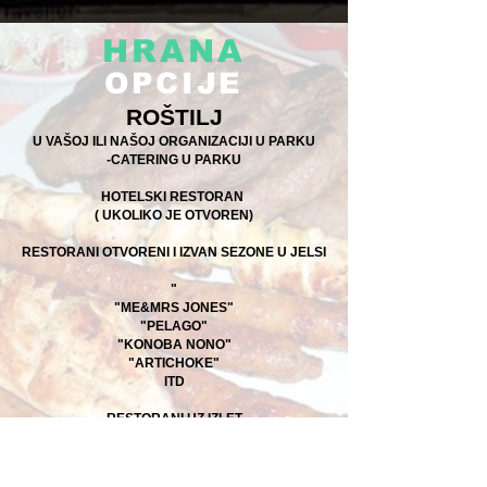
HRANA
OPCIJE
ROŠTILJ
U VAŠOJ ILI NAŠOJ ORGANIZACIJI U PARKU
-CATERING U PARKU
HOTELSKI RESTORAN
( UKOLIKO JE OTVOREN)
RESTORANI OTVORENI I IZVAN SEZONE U JELSI
"
"ME&MRS JONES"
"PELAGO"
"KONOBA NONO"
"ARTICHOKE"
ITD
RESTORANI UZ IZLET
"VIDIKOVAC"
"KONOBA VRISNIK"
...