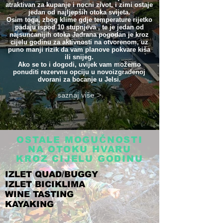
atraktivan za kupanje i nocni zivot, i zimi ostaje
jedan od najljepših otoka svijeta.
Osim toga, zbog klime gdje temperature rijetko
padaju ispod 10 stupnjeva , te je jedan od
najsuncanijih otoka Jadrana pogodan je kroz
cijelu godinu za aktivnosti na otvorenom, uz
puno manji rizik da vam planove pokvare kiša
ili snijeg.
Ako se to i dogodi, uvijek vam možemo
ponuditi rezervnu opciju u novoizgradenoj
dvorani za bocanje u Jelsi.
saznaj više >
OSTALE MOGUČNOSTI
NA OTOKU HVARU
KROZ CIJELU GODINU
IZLET QUAD/BUGGY
IZLET BICIKLIMA
WINE TASTING
KAYAKING