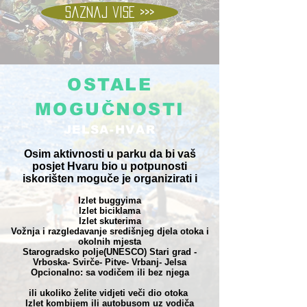
Saznaj vise >>>
OSTALE
MOGUČNOSTI
JELSA-HVAR
Osim aktivnosti u parku da bi vaš
posjet Hvaru bio u potpunosti
iskorišten moguče je organizirati i
Izlet buggyima
Izlet biciklama
Izlet skuterima
Vožnja i razgledavanje središnjeg djela otoka i
okolnih mjesta
Starogradsko polje(UNESCO) Stari grad -
Vrboska- Svirče- Pitve- Vrbanj- Jelsa
Opcionalno: sa vodičem ili bez njega
ili ukoliko želite vidjeti veči dio otoka
Izlet kombijem ili autobusom uz vodiča