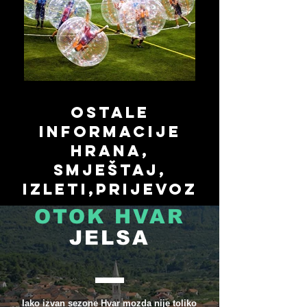
ostale
informacije
Hrana,
smJeštaj,
izleti,prijevoz
OTOK HVAR
JELSA
Iako izvan sezone Hvar mozda nije toliko