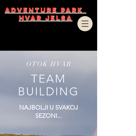
ADVENTURE PARK
HVAR JELSA
OTOK HVAR
TEAM
BUILDING
NAJBOLJI U SVAKOJ
SEZONI...