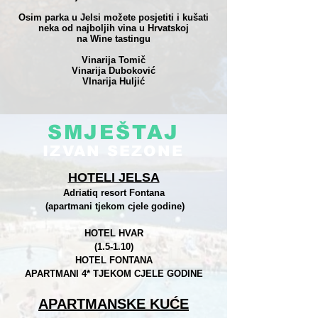
Osim parka u Jelsi možete posjetiti i kušati
neka od najboljih vina u Hrvatskoj
na Wine tastingu
Vinarija Tomič
Vinarija Duboković
VInarija Huljić
SMJEŠTAJ
IZVAN SEZONE
HOTELI JELSA
Adriatiq resort Fontana
(apartmani tjekom cjele godine)
HOTEL HVAR
(1.5-1.10)
HOTEL FONTANA
APARTMANI 4* TJEKOM CJELE GODINE
APARTMANSKE KUĆE