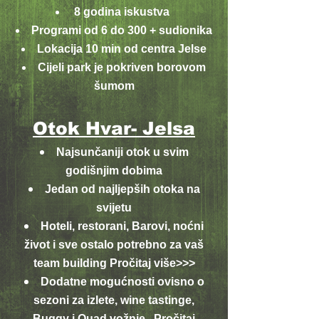
8 godina iskustva
Programi od 6 do 300 + sudionika
Lokacija 10 min od centra Jelse
Cijeli park je pokriven borovom
šumom
Otok Hvar- Jelsa
Najsunčaniji otok u svim
godišnjim dobima
Jedan od najljepših otoka na
svijetu
Hoteli, restorani, Barovi, noćni
život i sve ostalo potrebno za vaš
team building Pročitaj više
>>>
Dodatne mogućnosti ovisno o
sezoni za izlete, wine tastinge,
Buggy i Quad vožnje. Pročitaj